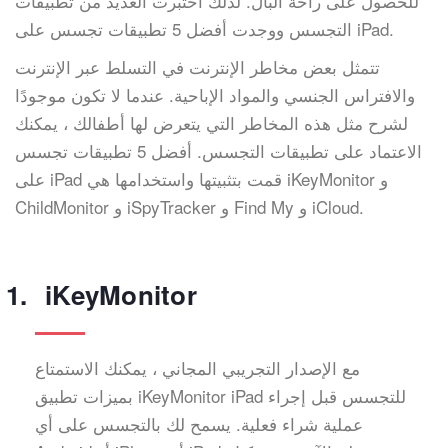
للحصول على راحة البال. لذلك اختبرت العديد من تطبيقات
التجسس ووجدت أفضل 5 تطبيقات تجسس على iPad.
تتمثل بعض مخاطر الإنترنت في التسلط عبر الإنترنت
والافتراس الجنسي والمواد الإباحية. عندما لا تكون موجودًا
لشرح مثل هذه المخاطر التي يتعرض لها أطفالك ، يمكنك
الاعتماد على تطبيقات التجسس. أفضل 5 تطبيقات تجسس
على iPad قمت بتثبيتها واستخدامها هي iKeyMonitor و
ChildMonitor و iSpyTracker و Find My و iCloud.
iKeyMonitor
مع الإصدار التجريبي المجاني ، يمكنك الاستمتاع
بميزات تطبيق iKeyMonitor iPad للتجسس قبل إجراء
عملية شراء فعلية. يسمح لك بالتجسس على أي