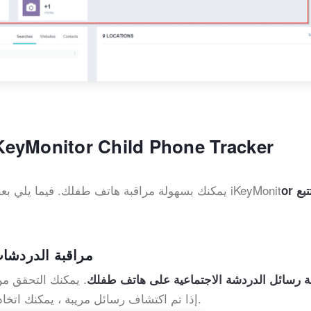
مراقبة هاتف الطفل باستخدام yMonitor Child Phone Tracker
باستخدام iKeyMonitor ، يمكنك بسهولة مراقبة هاتف طفلك. فيما يلي بعض فوائد استخدام تطبيق iKeyMonit
or لتتبع
مراقبة الدردشات
. يمكنك التحقق م
ة رسائل الدردشة الاجتماعية على هاتف طفلك
في Cloud Panel. إذا تم اكتشاف رسائل مريبة ، يمكنك اتخاذ الإجراءات في الوقت المناسب.