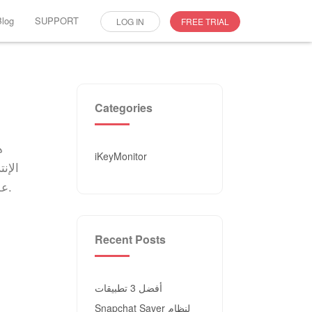
Blog
SUPPORT
LOG IN
FREE TRIAL
Categories
ه
iKeyMonitor
الإن
مجاني iKeyMonitor على مراقبة هاتف طفلك لحمايته من التهديدات المحتملة.
Recent Posts
أفضل 3 تطبيقات
Snapchat Saver لنظام