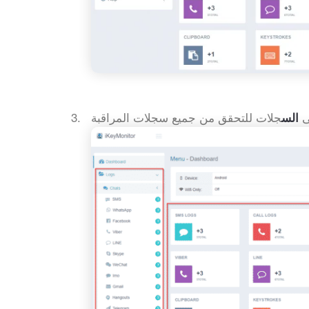
ى
الس