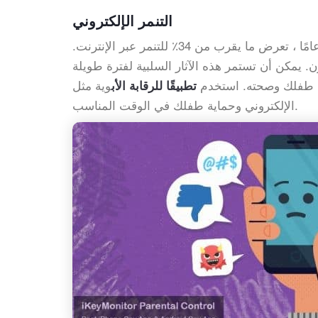
التنمر الإلكتروني
وفقًا للتقارير ، من بين الأطفال الذين تتراوح أعمارهم بين 12 و 17 عامًا ، تعرض ما يقرب من 34٪ للتنمر عبر الإنترنت.
ن. يمكن أن تستمر هذه الآثار السلبية لفترة طويلة
 طفلك وصحته. استخدم
وية مثل iKeyMonitor ، حيث يمكنك بسهولة اكتشاف علامات التنمر
تطبيقًا للرقابة الأب
الإلكتروني وحماية طفلك في الوقت المناسب.