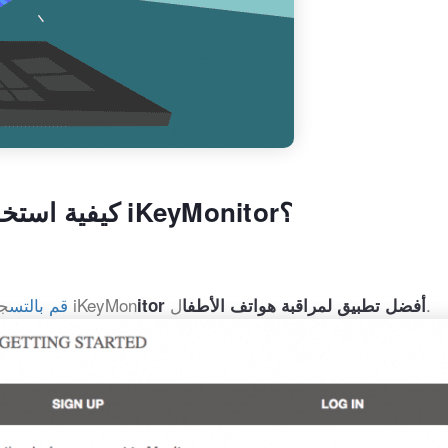
كيفية استخدام تطبيق مراقبة هاتف الأطفال iKeyMonitor؟
ل.
جيل للحصول على نسخة تجريبية مجانية وتثبيت iKeyMon
قم بالتس
itor أفضل تطبيق لمراقبة هواتف الأطفا