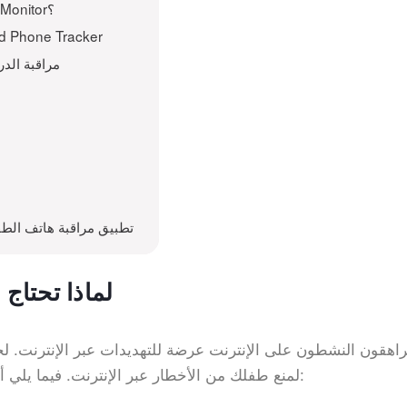
كيفية استخدام تطبيق مراقبة هاتف الأطفال iKeyMonitor؟
مراقبة هاتف الطفل باستخدام er
مراقبة الد
Related to تطبيق مراقبة هات
لماذا تحتاج
راهقون النشطون على الإنترنت عرضة للتهديدات عبر الإنترنت. ل
tor لمنع طفلك من الأخطار عبر الإنترنت. فيما يلي أهم تهديدين شائعين لطفلك: