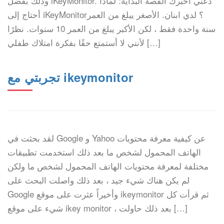
وذلك بفضل iKeyMonitor. دعني أخبرك القصة البداية: لماذا
أحتاج إلى iKeyMonitor؟ لدي ابنان. الأصغر يبلغ من العمر
سنة واحدة فقط ، لكن الأكبر يبلغ من العمر 10 سنوات. نظرًا
لأنني لا أستمتع حقًا بفكرة امتلاك طفلي […]
تجربتي مع ikeymonitor
لقد بحثت في Google و Yahoo عن كيفية معرفة محتويات
الهاتف المحمول لشخص ما بعد ذلك استخدمت تطبيقات
مختلفة لمعرفة محتويات الهاتف المحمول لشخص ما ولكن
لم يكن هناك شيء جيد ، بعد ذلك واصلت البحث على
Google وأخيراً عثرت على موقع ikeymonitor ثم قرأت كل
شيء على موقع ikey monitor ، بعد ذلك حاولت […]