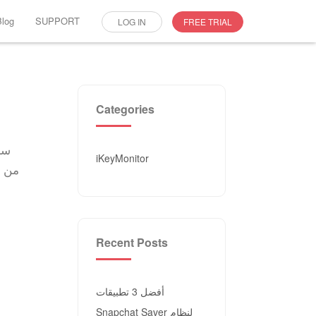
Blog
SUPPORT
LOG IN
FREE TRIAL
Categories
iKeyMonitor
Recent Posts
أفضل 3 تطبيقات
Snapchat Saver لنظام