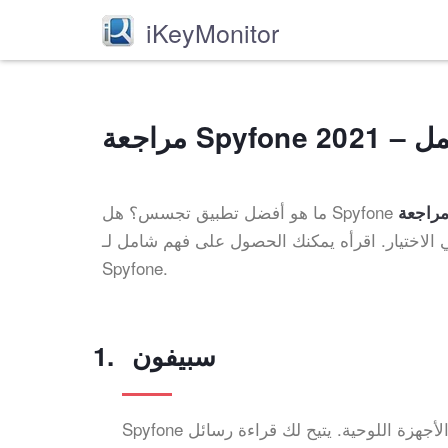
iKeyMonitor
قرأه يمكنك الحصول على فهم شامل لـ Spyfone من منظور فوائده وعيوبه. فيما يلي مراجعة لـ
Spyfone.
سبيفون
Spyfone هو تطبيق تتبع يتتبع نشاط الهواتف والأجهزة اللوحية. يتيح لك قراءة رسائل SMS و MMS المرسلة أو