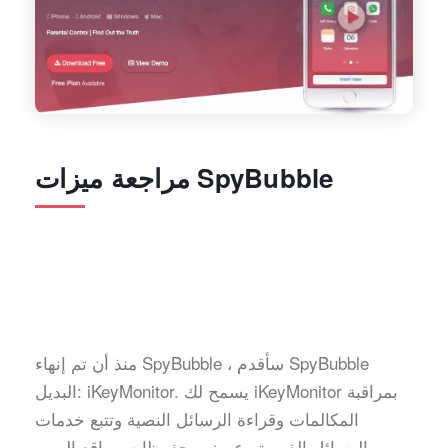
مراجعة ميزات SpyBubble
منذ أن تم إنهاء SpyBubble ، سأقدم SpyBubble
البديل: iKeyMonitor. يسمح لك iKeyMonitor بمراقبة
المكالمات وقراءة الرسائل النصية وتتبع خدمات
الرسائل الفورية وعرض محفوظات مواقع الويب