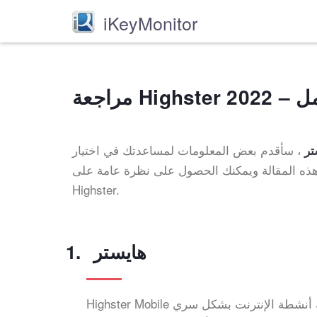
iKeyMonitor
، سأقدم بعض المعلومات لمساعدتك في اختيار
تر
يمكنك الحصول على نظرة عامة على Highster. يوجد أدناه استعراض
Highster.
هايستر
Highster Mobile هو برنامج تجسس ومراقبة للهواتف المحمولة يسمح لك بمراقبة أنشطة الإنترنت بشكل سري