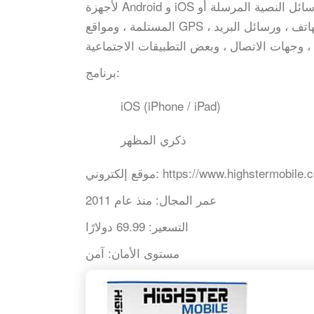
لأجهزة Android و iOS المراقبة. إنه يتتبع كل من المكالمات الهاتفية الواردة والصادرة ، والرسائل النصية المرسلة أو
المستلمة ، ومواقع GPS ، ورسائل الوسائط الاجتماعية ، والمواقع التي تمت زيارتها ، وكاميرا الهاتف ، ورسائل البريد
برنامج:
iOS (iPhone / iPad)
ذكري المظهر
https://www.highstermobile.
موقع إلكتروني:
عمر المجال:
منذ عام 2011
التسعير:
69.99 دولارًا
مستوى الأمان:
آمن