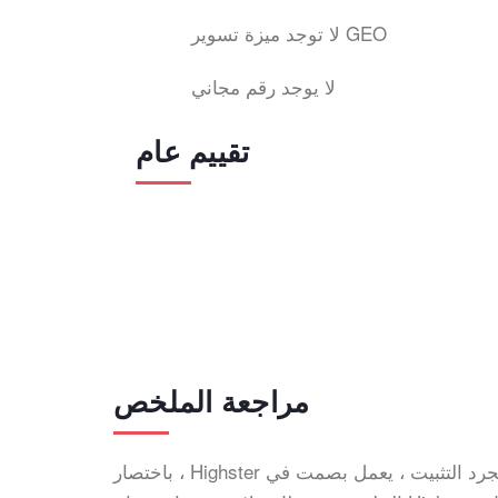
لا توجد ميزة تسوير GEO
لا يوجد رقم مجاني
تقييم عام
مراجعة الملخص
باختصار ، Highster هو تطبيق تتبع يوفر العديد من خيارات التتبع على المستوى الأساسي. بمجرد التثبيت ، يعمل بصمت في