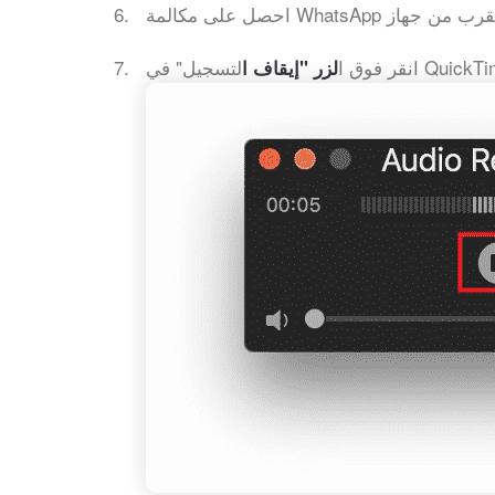
لتسجيل" في Quic
انقر فوق ا
لزر "إيقاف ا