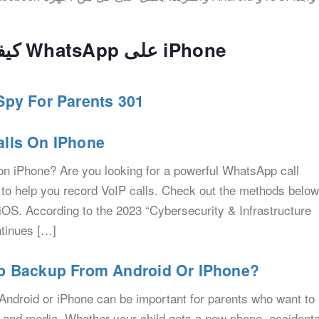
Related to كيفية تسجيل مكالمات WhatsApp على iPhone
py For Parents 301
lls On IPhone
n iPhone? Are you looking for a powerful WhatsApp call
o help you record VoIP calls. Check out the methods below
iOS. According to the 2023 “Cybersecurity & Infrastructure
tinues […]
p Backup From Android Or IPhone?
ndroid or iPhone can be important for parents who want to
, and media. Whether your child gets a new phone, accidenta