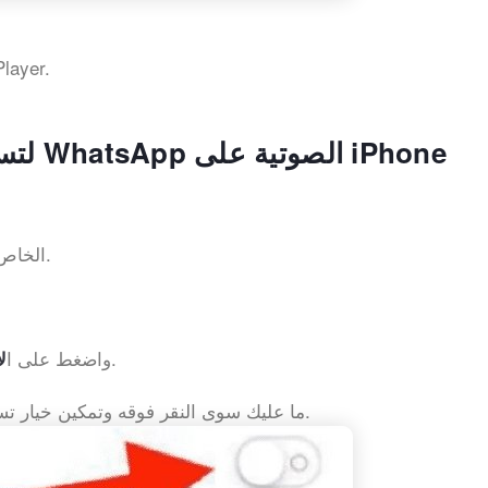
ickTime Player.
استخدام Watusi لتسجيل مكالمات WhatsApp الصوتية على iPhone
جهاز iPhone الخاص بك.
بعد تثبيت Watusi ، افتح Whatsapp ، واضغط على ا
.
ل
tusi. ما عليك سوى النقر فوقه وتمكين خيار تسجيل المكالمات.