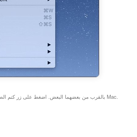
ضع جهاز Mac و iPhone بالقرب من بعضهما البعض. اضغط على زر كتم الصوت في لوحة مفاتيح Mac.
في وضع .