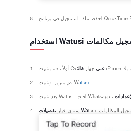
احفظ ملف التسجيل في برنامج Qu
أولاً ، قم بتثبيت Cy
dia على
قم بتنزيل وتثبيت W
atusi
.
إعدادات
سترى خيار
تفضيلات Wa