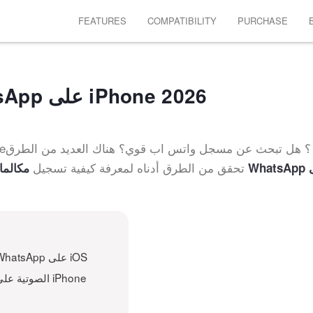
FEATURES
COMPATIBILITY
PURCHASE
كيفية تسجيل مكالمات WhatsApp على iPhone 2026
؟ هل تبحث عن مسجل واتس ا
البسيطة لمساعدتك في تسجيل مكالمات VoIP. تحقق من الطرق أدناه لمعرفة كيفية تسجيل
مك WhatsApp على
استخدام QuickTime Player لتسجيل مكالمات WhatsApp على iOS
استخدام Watusi لتسجيل مكالمات WhatsApp الصوتية على iPhone