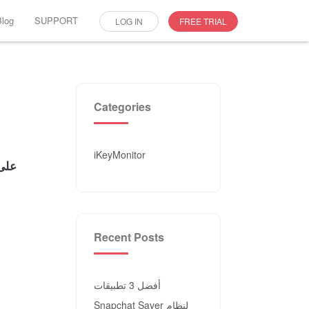
Blog
SUPPORT
LOG IN
FREE TRIAL
Categories
iKeyMonitor
Recent Posts
أفضل 3 تطبيقات
Snapchat Saver لنظام