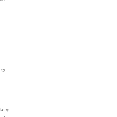
 to
 keep
lly