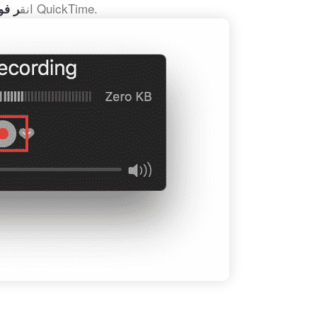
لزر "تسجيل" في QuickTime.
في نظام التشغيل Mac ، انق
ر فو