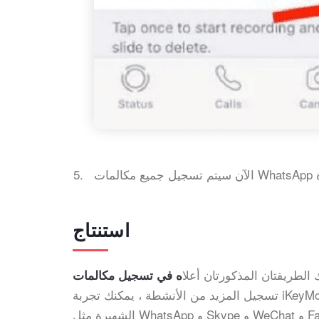
استنتاج
الطريقتان المذكورتان أعلا
تسجيل المزيد من الأنشطة ، يمكنك تجربة iKeyMonitor. يسمح لك بمراقبة المحادثات على تطبيقات الدردشة الاجتماعية
الشهيرة مثل WhatsApp و Skype و WeChat و Facebook والمزيد. يعمل على كل من أجهزة Android و iOS. سجل وابدأ