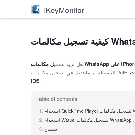
iKeyMonitor
neب قوي؟ هناك العديد من الطرق
هل تريد تسجي
ل مكالمات WhatsApp على iPho
المات
.
iOS
Table of contents
استنتاج