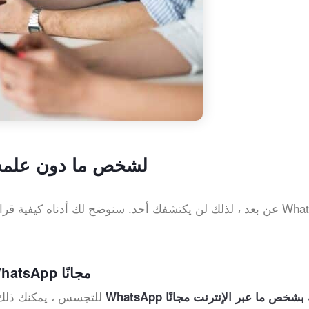
كيف تقرأ رسائل WhatsApp لشخص ما دون ع
استخدام iKeyMonitor للتجسس على WhatsApp مجانًا
مع تطبيق iKeyMonitor WhatsApp للتجسس ، يمكنك ذل
 WhatsApp الخاصة بشخص ما عبر الإنترنت مجانًا