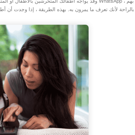
وقد يواجه أطفالك المتحرشين بالأطفال أو المتنمرين عبر ا
الراحة لأنك تعرف ما يمرون به. بهذه الطريقة ، إذا وجدت أن أط