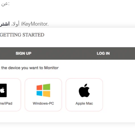
. تحقق من خطوات مراقبة رسائل WhatsApp عن بعد:
للحصول على نسخة تجريبية مجانية وتثبيت iKeyMonitor.
أولا،
اشتر