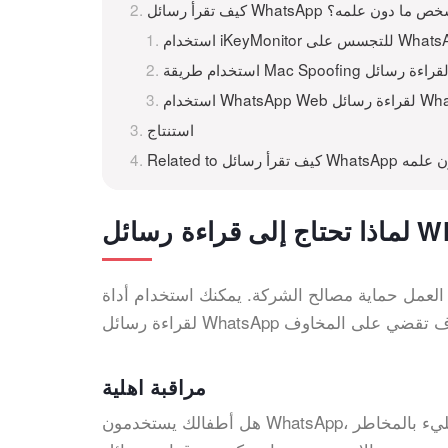
قرأ رسائل WhatsApp لشخص ما دون علمه؟
استنتاج
W لشخص ما دون علمه
ب العمل حماية مصالح الشركة. يمكنك استخدام أداة
مراقبة اهلية
هل أطفالك يستخدمون WhatsApp؟ هل سيقومون بتكوين صداقات مع أشخاص مشبوهين؟ عالم الإنترنت مليء بالمخاطر ،