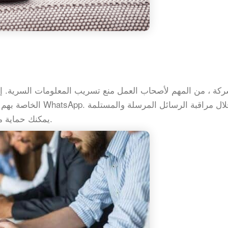
كة ، من المهم لأصحاب العمل منع تسريب المعلومات السرية. إ
من قبل موظفيك على WhatsApp ، يمكنك حماية مصالح الشركة.