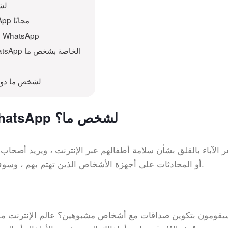
كيف ت
استخدام iKeyMonitor للتجسس على WhatsApp مجانًا
استخدام طريقة Mac Spoofing لقراءة رسائل WhatsApp
استخدام WhatsApp Web لقراءة رسائل WhatsApp الخاصة بشخص ما
Related to كيف تقرأ رسائل hatsApp
لماذا تحتاج إلى قراءة رسائل WhatsApp لشخص ما؟
 الآباء بالقلق بشأن سلامة أطفالهم عبر الإنترنت ، ويريد أصحا
لقراءة رسائل WhatsApp أو المحادثات على أجهزة الأشخاص الذين تهتم بهم ، وسوف تقضي على المخاوف.