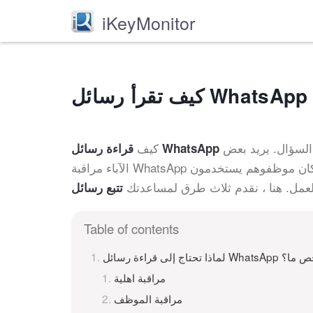
iKeyMonitor
السؤال. يريد بعض
كيف
الآباء مراقبة WhatsApp لأطفالهم ، ويريد بعض أصحاب العمل معرفة ما إذا كان موظفوهم يستخدمون WhatsApp للدردشة
لعمل. هنا ، نقدم ثلاث طرق لمساعدتك
Table of contents
راءة رسائل WhatsApp لشخص ما؟
مراقبة اهلية
مراقبة الموظف