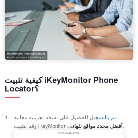
كيفية تثبيت iKeyMonitor Phone
Locator؟
قم بالتسج
يل للحصول على نسخة تجريبية مجانية
ف.
وقم بتثبيت iKeyMonito
r أفضل محدد مواقع للهات