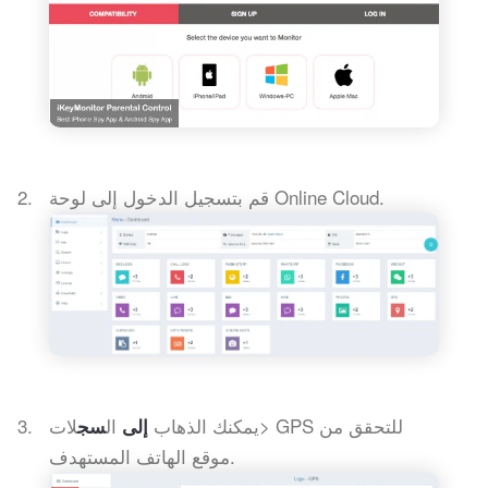
قم بتسجيل الدخول إلى لوحة Online Cloud.
يمكنك الذهاب
ال
لات> GPS للتحقق من
إلى
سج
موقع الهاتف المستهدف.