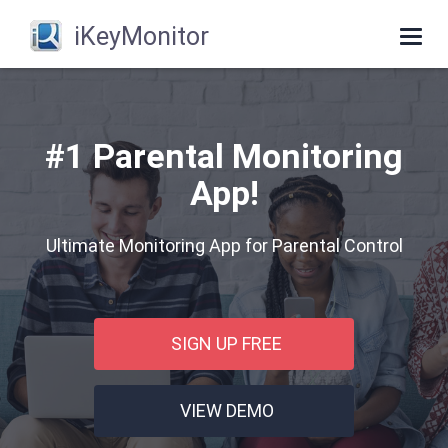
iKeyMonitor
Togg
navi
#1 Parental Monitoring
App!
Ultimate Monitoring App for Parental Control
SIGN UP FREE
VIEW DEMO