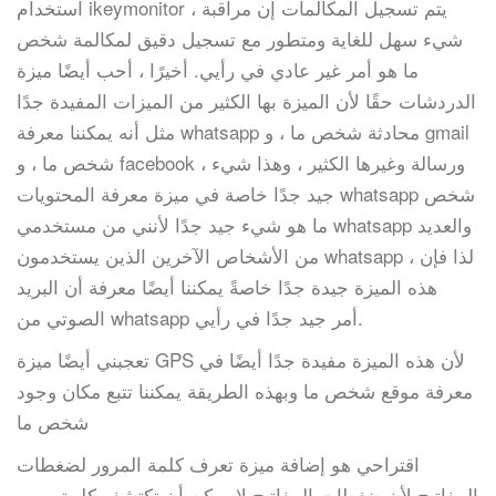
استخدام ikeymonitor ، يتم تسجيل المكالمات إن مراقبة
شيء سهل للغاية ومتطور مع تسجيل دقيق لمكالمة شخص
ما هو أمر غير عادي في رأيي. أخيرًا ، أحب أيضًا ميزة
الدردشات حقًا لأن الميزة بها الكثير من الميزات المفيدة جدًا
مثل أنه يمكننا معرفة whatsapp محادثة شخص ما ، و gmail
شخص ما ، و facebook ، ورسالة وغيرها الكثير ، وهذا شيء
جيد جدًا خاصة في ميزة معرفة المحتويات whatsapp شخص
ما هو شيء جيد جدًا لأنني من مستخدمي whatsapp والعديد
من الأشخاص الآخرين الذين يستخدمون whatsapp ، لذا فإن
هذه الميزة جيدة جدًا خاصةً يمكننا أيضًا معرفة أن البريد
الصوتي من whatsapp أمر جيد جدًا في رأيي.
تعجبني أيضًا ميزة GPS لأن هذه الميزة مفيدة جدًا أيضًا في
معرفة موقع شخص ما وبهذه الطريقة يمكننا تتبع مكان وجود
شخص ما
اقتراحي هو إضافة ميزة تعرف كلمة المرور لضغطات
المفاتيح لأن ضغطات المفاتيح لا يمكن أن تكتشف كلمة مرور