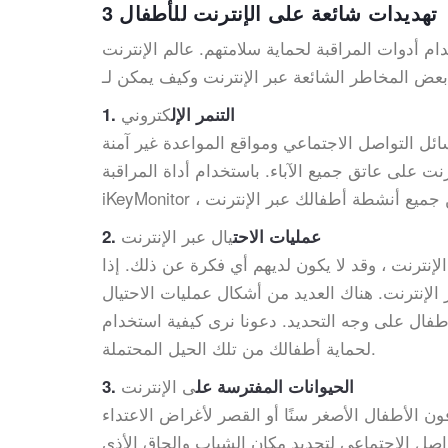
3 تهديدات شائعة على الإنترنت للأطفال
م أدوات المراقبة لحماية سلامتهم. عالم الإنترنت
كتروني
1. التنمر الإل
ائل التواصل الاجتماعي ومواقع المواعدة غير آمنة
نت على عاتق جميع الآباء. باستخدام أداة المراقبة
يال عبر الإنترنت
2. عمليات الاحت
إنترنت ، وقد لا يكون لديهم أي فكرة عن ذلك. إذا
الإنترنت. هناك العديد من أشكال عمليات الاحتيال
لى وجه التحديد. دعونا نرى كيفية استخدام iKeyMonitor
لحماية أطفالك من تلك الحيل المحتملة.
ى الإنترنت
3. الحيوانات المفترسة عل
ن الأطفال الأصغر سنًا أو القصر لأغراض الاعتداء
اصل الاجتماعي لتحديد مكان الشباب وإلحاق الأذى