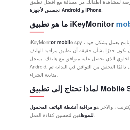
الفرصة لمشاهدة أطفالك من مسافة مع أفضل تطبيق
.
ت
جسس لأجهزة Android و iPhone
mob
ما هو تطبيق iKeyMonitor
e spy هو برنامج بسيط للغاية وفعال ومتوفر عبر الإنترنت. نظرًا لأن هذا البرنامج يعمل بشكل جيد ،
iKeyMonit
or mobil
 تكون حذرًا بشأن حقيقة أن تطبيق مراقبة الهاتف
لخلوي الذي تحصل عليه متوافق مع هاتفك. يسجل iKeyMonitor أنشطة أي شخص يستخدم هاتفك الذكي iPhone /
Android. أصبحت معظم الهواتف الذكية من الجيل الجديد متوافقة. من الأفضل دائمًا التحقق من التوافق في البداية ثم
متابعة الشراء.
نترنت ، والآخر ه
و مراقبة أنشطة الهاتف المحمول
فين لتحسين كفاءة العمل.
للموظ