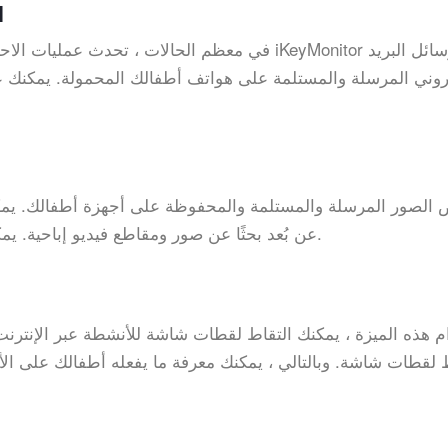
3
في معظم الحالات ، تحدث عمليات الاحتيا
تروني المرسلة والمستلمة على هواتف أطفالك المحمولة. يمكنك ع
لك iKeyMonitor عرض الصور المرسلة والمستلمة والمحفوظة على أجهزة أطفالك.
يم
عن بُعد بحثًا عن صور ومقاطع فيديو إباحية. يمكنك بعد ذلك اتخاذ خطوات لمنع الأمور من التدهور.
م هذه الميزة ، يمكنك التقاط لقطات شاشة للأنشطة عبر الإنتر