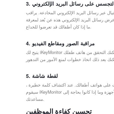
. التجسس على رسائل البريد الإلكتروني
ل عبر رسائل البريد الإ
لكتروني المخادعة. يراقب iKeyMonitor رسائل البريد
رض رسائل البريد الإل
كتروني ه
ذه عن بُعد لمعرفة
ع.
ما إذا كان أطفالك قد
تعرضوا للخدا
4. مراقبة الصور ومقاطع الفيديو
كنك
التحقق
من هاتف طفلك
5. لقطة شاشة
نت على هواتف أطفالك. عند اكتشاف كلمة خطيرة ،
سيقوم iKeyMonitor بالتقاط لقطات شاشة. وبالتالي ، يمكنك معرفة ما يفعله أطفالك على الأجهزة وما إذا كانوا بحاجة إلى
مساعدتك.
تحسين كفاءة الموظفين