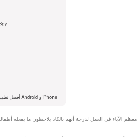
الميزات
Related to أفضل تطبيق جاسوس للأجهزة المحمولة لأجهزة Android و iPhone
ظم الآباء في العمل لدرجة أنهم بالكاد يلاحظون ما يفعله أطفالهم 