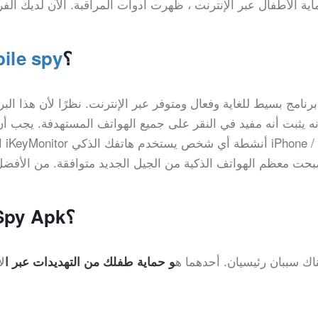
اية الأطفال عبر الإنترنت ، ظهرت أدوات المراقبة. الآن لديك 
؟
ile spy
نه يثبت أنه مفيد في النقر على جميع الهواتف المستهدفة. يجب أن
ا
لماذا تحتاج إلى تطبيق Mobile Spy Apk؟
اك سببان رئيسيان. أحدهما ه
لإ
و حماية طفلك من التهديدات عبر ا