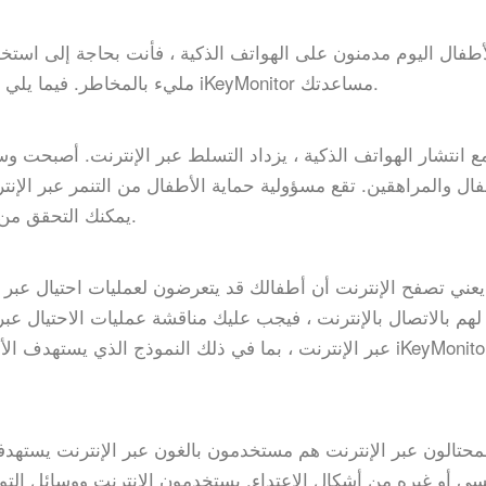
أطفال اليوم مدمنون على الهواتف الذكية ، فأنت بحاجة إلى استخدا
مليء بالمخاطر. فيما يلي بعض المخاطر الشائعة عبر الإنترنت وكيف يمكن لـ iKeyMonitor مساعدتك.
ع انتشار الهواتف الذكية ، يزداد التسلط عبر الإنترنت. أصبحت وس
فال والمراهقين. تقع مسؤولية حماية الأطفال من التنمر عبر الإنتر
iKeyMonitor ، يمكنك التحقق من جميع أنشطة أطفالك عبر الإنترنت.
يعني تصفح الإنترنت أن أطفالك قد يتعرضون لعمليات احتيال عبر ال
 بالاتصال بالإنترنت ، فيجب عليك مناقشة عمليات الاحتيال عبر 
عبر الإنترنت ، بما في ذلك النموذج الذي يستهدف الأطفال ع
محتالون عبر الإنترنت هم مستخدمون بالغون عبر الإنترنت يستهدفو
سي أو غيره من أشكال الاعتداء. يستخدمون الإنترنت ووسائل التو