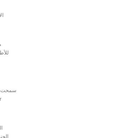
ال
م
للأط
سمحت لهم
ال
الجن