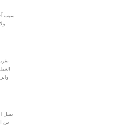
سبب آخر
ولا
تقري
العمل
والر
يميل ال
من ال