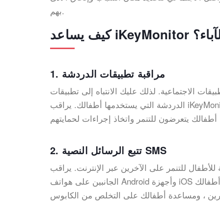
بهم.
ساعد iKeyMonitor الآباء؟
1. مراقبة تطبيقات الدردشة
يقات الاجتماعية. لذلك عليك الانتباه إلى تطبيقات
الدردشة التي يستخدمها أطفالك. يراقب iKeyMonitor رسائل الدردشة المرسلة والمستلمة على الجهاز المستهدف.
2. تتبع الرسائل النصية SMS
مر على الآخرين عبر الإنترنت. يراقب iKeyMonitor الرسائل النصية من كلا
الجانبين على هواتف Android وأجهزة iOS الخاصة بالأطفال. لذلك ، يمكنك معرفة من الذي أرسل رسائل نصية إلى أطفالك