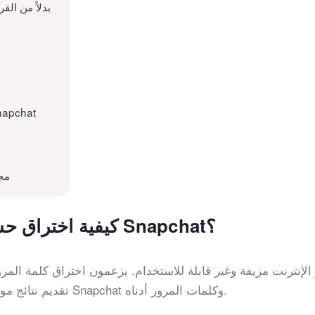
نصيحتان للحصول على معلومات Snapchat بد
استخدم iKeyMonitor للتجسس على حسا
Related to كيفية اختر
كيفية اختراق حساب وكلمة مرور شخص ما على Snapchat؟
تقديم نتائج موثوقة. تحقق من طريقتين فعالتين لاختراق حسابات Snapchat وكلمات المرور أدناه.