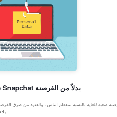
نصيحتان للحصول على معلومات Snapchat بدلاً من القرصنة
صنة صعبة للغاية بالنسبة لمعظم الناس ، والعديد من طرق القرصن
ملاءمة وبساطة للحصول على المعلومات التي تحتاجها.