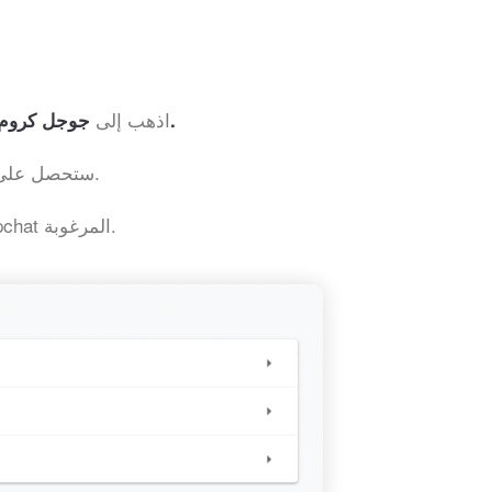
اذهب إلى
الإعدادات> الملء التلقائي> كلمات المرور.
جوجل كروم
ستحصل على جميع كلمات المرور المحفوظة في المتصفح.
انقر فوق أيقونة العين لعرض كلمة مرور Snapchat المرغوبة.