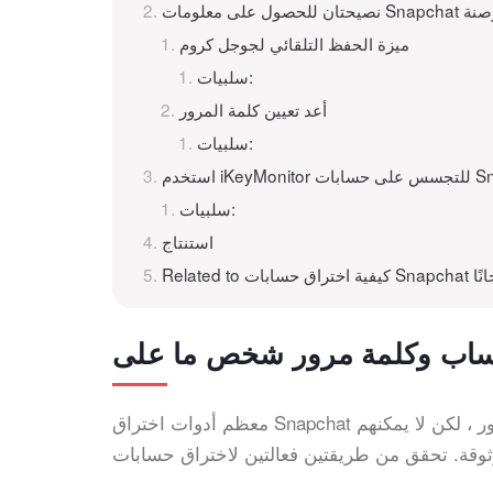
لاً من القرصنة
ميزة الحفظ التلقائي لجوجل كروم
سلبيات:
أعد تعيين كلمة المرور
سلبيات:
بات Snapchat
سلبيات:
استنتاج
اق حسابات Snapchat مجانًا
معظم أدوات اختراق Snapchat عبر الإنترنت مزيفة وغير قابلة للاستخدام. يزعمون اختراق كلمة المرور ، لكن لا يمكنهم