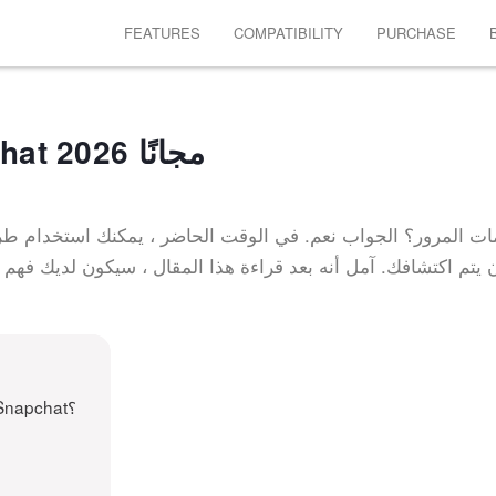
FEATURES
COMPATIBILITY
PURCHASE
كيفية اختراق حسابات Snapchat مجانًا 2026
اختراق حسابات Snapchat دون أن يتم اكتشافك. آمل أنه بعد قراءة هذا المقال ، سيكون لديك ف
كيفية اختراق حساب وكلمة مرور شخص ما على Snapchat؟