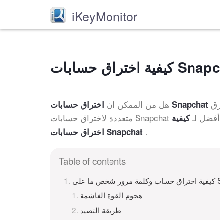
iKeyMonitor
وكلمات المرور؟ الجواب نعم. في الوقت الحاضر ، يمكنك استخدام طرق
هل من الممكن ان
اختراق حسابات Snapchat
هم أفضل لـ
كيفية
.
اختراق حسابات Snapchat
Table of contents
هجوم القوة الغاشمة
طريقة التصيد