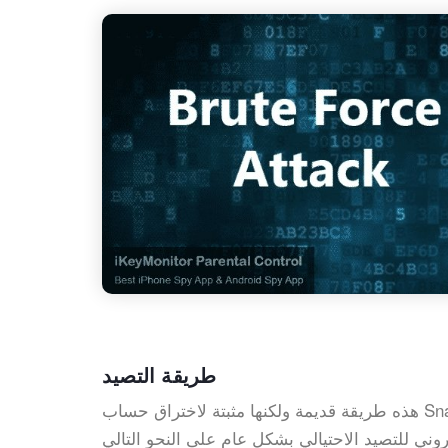
طريقة التصيد
هذه طريقة قديمة ولكنها مثبتة لاختراق حساب Snapchat من أي جهاز. في هجمات القراصنة ، يسمى هذا التصيد الاحتيالي.