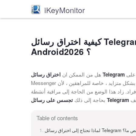
iKeyMonitor
كيفية اختراق رسائل Telegram لشخص ما على iPhone و iPad و
Android؟ 2026
iPhon و iPad و Android؟ الجواب نعم. أصبح Telegram
هل من الممكن ان
Messenger تطبيق مراسلة شائعًا بشكل متزايد ، خاصة للمراهقين ، لأن Telegram يمكنه استيعاب العديد من المجموعات
. زاد هذا الوضع من الحاجة إلى مراقبة أنشطة Telegram للأطفال أو الموظفين. بصفتك والدًا يهتم بالأطفال ، فأنت
بحاجة إلى ذلك
تجسس على رسائل Telegram
Table of contents
تراق رسائل Telegram لشخص ما؟