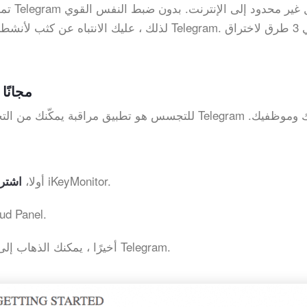
تمامً
هاك رسائل Telegram مع iKeyMonitor مجانًا
للحصول على نسخة تجريبية مجانية وتثبيت iKeyMonitor.
أولا،
اشتر
بعد ذلك ، قم بتسجيل الد
لقراءة رسائل Telegram.
أخيرًا ، يمكنك الذهاب إلى