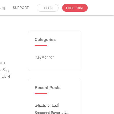
Blog
SUPPORT
LOG IN
FREE TRIAL
Categories
iKeyMonitor
Recent Posts
أفضل 3 تطبيقات
Snapchat Saver لنظام