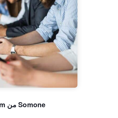
3 طرق لاختراق رسائل Telegram من Somone