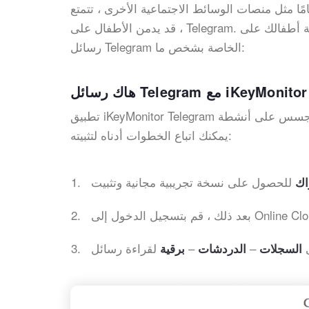
ا مثل منصات الوسائط الاجتماعية الأخرى ، تتمتع Telegram بوصول غير محدود إلى الإنترنت. بدون ضبط النفس القوي
، قد يدمن الأطفال على Telegram. لذلك ، عليك الانتباه عن كثب لأنشطة أطفالك على Telegram. فيما يلي 3 طرق لاختراق
رسائل Telegram الخاصة بشخص ما:
تطبيق iKeyMonitor Telegram للتجسس هو تطبيق مراقبة يمكّنك من التجسس على أنشطة Telegram لأطفالك وموظفيك.
يمكنك اتباع الخطوات أدناه لتثبيته:
اك
خول إلى Online Cloud Panel.
–
–
السجلات
الدردشات
برقية