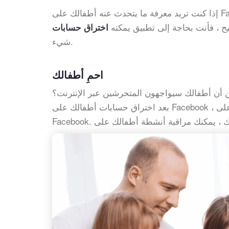
إذا كنت تريد معرفة ما يتحدث عنه أطفالك على Facebook ، أو إذا كنت صاحب عمل يريد معرفة ما إذا كان موظفوك
 ، فأنت بحاجة إلى تطبيق يمكنه
شيء.
احمِ أطفالك
 أن أطفالك سيواجهون المتحرشين عبر الإنترنت؟
بعد اختراق حسابات أطفالك على Facebook ، يمكنك أن ترى بوضوح الرسائل التي يرسلها أطفالك ويستقبلونها على