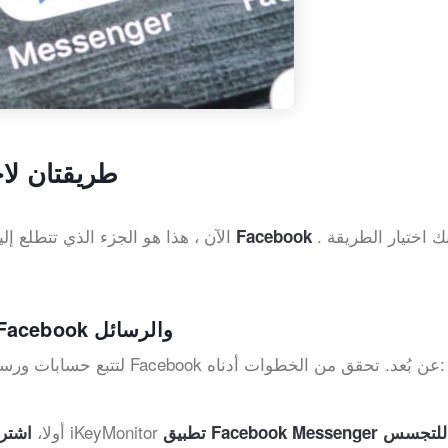
طريقتان لا
. يمكنك اختيار الطريقة
الآن ، هذا هو الجزء الذي تتطلع إل
اختراق الرسائل على Facebook
استخدم iKeyMonitor لاختراق حسابات Facebook والرسائل
يمكنك استخدام تطبيق التجسس iKeyMonitor لتتبع حسابات ورسائل Facebook عن بُعد. تحقق من الخطوات أدناه:
للحصول على نسخة تجريبية مجانية وتثبيت iKeyMonitor
أولا،
تطبيق Facebook Messenger للتجسس
اشتر