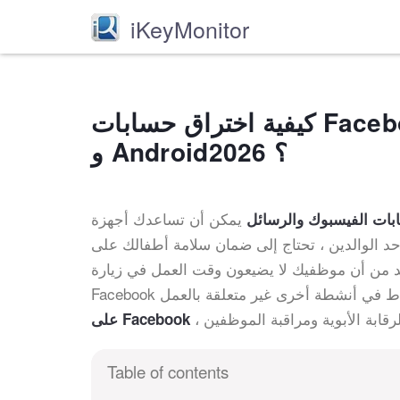
iKeyMonitor
كيفية اختراق حسابات Facebook والرسائل على أجهزة iPhone و iPad
و Android؟ 2026
يمكن أن تساعدك أجهزة iPhone و iPad و Android في التعرف على أطفالك أو
بات الفيسبوك والرسائل
اج إلى ضمان سلامة أطفالك على Facebook ومواقع الشبكات الاجتماعية
كد من أن موظفيك لا يضيعون وقت العمل في زيارة
على Facebook
Table of contents