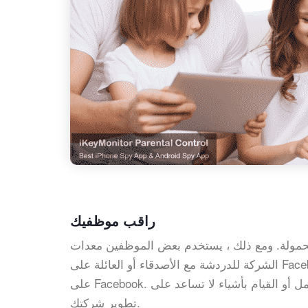
راقب موظفيك
حمولة. ومع ذلك ، يستخدم بعض الموظفين معدات
الشركة للدردشة مع الأصدقاء أو العائلة على Facebook. لضمان كفاءة العمل ، يمكنك اختراق حسابات ورسائل موظفيك
على Facebook. يمكنك التحقق عن بعد مما إذا كان موظفيك كسالى أثناء ساعات العمل أو القيام بأشياء لا تساعد على
تطوير شركتك.