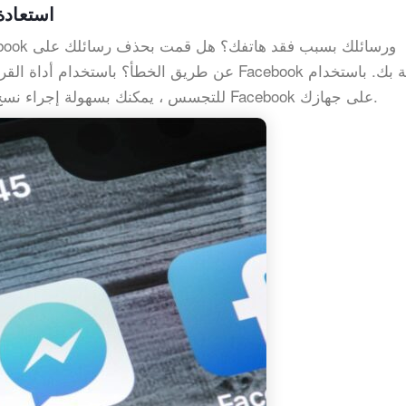
استعادة
تطبيق iKeyMonitor Facebook للتجسس ، يمكنك بسهولة إجراء نسخ احتياطي لرسائل Facebook على جهازك.