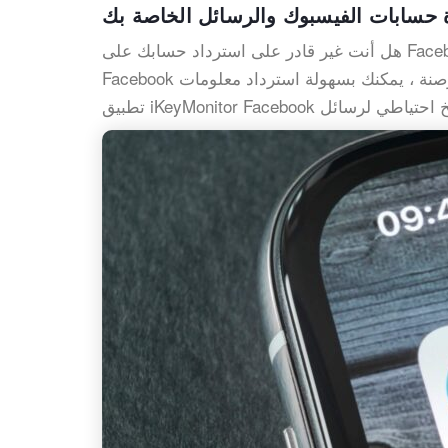
 حسابات الفيسبوك والرسائل الخاصة بك
هل أنت غير قادر على استرداد حسابك على Facebook ورسائلك بسبب فقد هاتفك؟ هل قمت بحذف رسائلك على
Facebook عن طريق الخطأ؟ باستخدام أداة القرصنة ، يمكنك بسهولة استرداد معلومات Facebook الخاصة بك. باستخدام