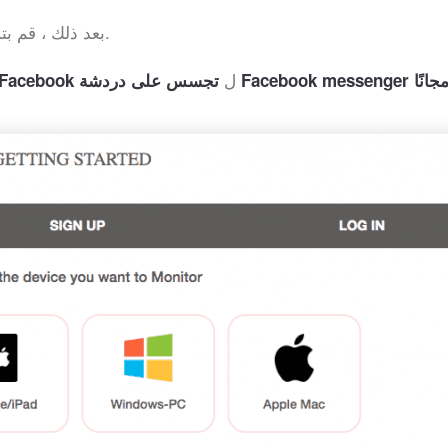
بعد ذلك ، قم بتسجيل الدخول إلى لوحة السحابة عبر الإنترنت.
ل
سس على دردشة Facebook messenger مجانًا
السجلات> الدردشات> ook