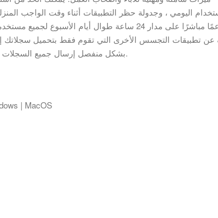
تخدام اليومي ، وجدولة حظر التطبيقات أثناء وقت الواجب المنز
يدعم iKeyMonitor بشكل منفصل إرسال جميع السجلات المسجلة إلى بريدك الإلكتروني.
indows | MacOS