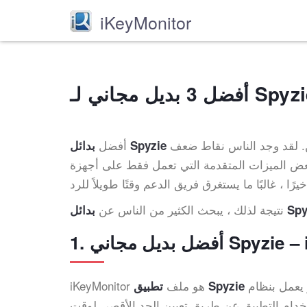
iKeyMonitor
 لـ Spyzie 2026
 الناس نقاط ضعف Spyzie. أولاً ،
أفضل
 الميزات المتقدمة التي تعمل فقط على أجهزة Android التي تم عمل روت لها. ثانيًا ، لا يقدم نسخة تجريبية مجانية.
نتيجة لذلك ، يبحث الكثير من الناس عن
 Spyzie
Spyzie – iKeyMoni
An أو iOS. يوفر
iKeyMonitor هو ملف
تخدام التطبيق عن طريق تعيين الحد الأقصى لوقت