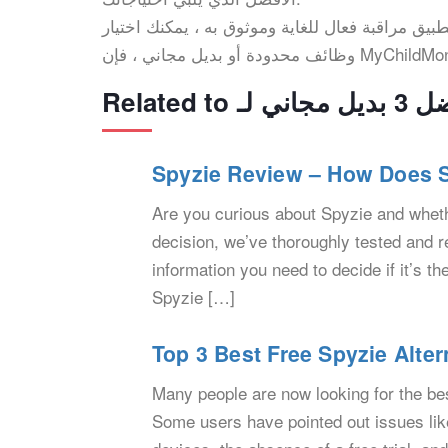
ل للغاية وموثوق به ، يمكنك اختيار iKeyMontior. إذا كنت تحتاج فقط إلى
Spyzie Review – How Does 
Are you curious about Spyzie and wheth
decision, we’ve thoroughly tested and re
information you need to decide if it’s th
Spyzie […]
Top 3 Best Free Spyzie Alter
Many people are now looking for the bes
Some users have pointed out issues lik