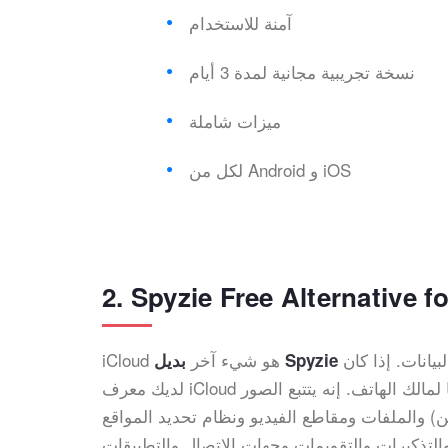
آمنة للاستخدام
نسخة تجريبية مجانية لمدة 3 أيام
ميزات شاملة
لكل من Android و iOS
2. Spyzie Free Alternative
يانات. إذا كان
iCloud هو شيء آخر
لديك معرف iCloud وكلمة مرور الهاتف المستهدف ، فيمكنك بسهولة مراقبة كل شيء تقريبًا لمالك الهاتف. إنه يتتبع الصور
والملفات ومقاطع الفيديو ونظام تحديد المواقع (ابحث عن iPhone الخاص بي) والملاحظات ورسائل البريد الإلكتروني