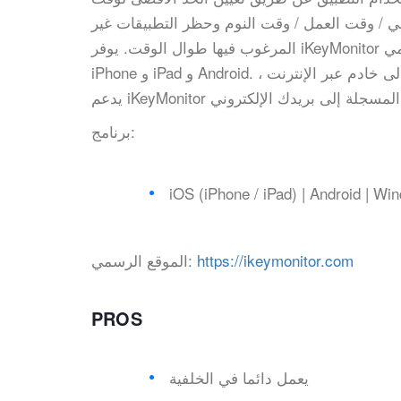
لي / وقت العمل / وقت النوم وحظر التطبيقات غير
المرغوب فيها طوال الوقت. يوفر iKeyMonitor دعمًا مباشرًا على مدار 24 ساعة طوال أيام الأسبوع لجميع مستخدمي
iPhone و iPad و Android. تختلف عن تطبيقات التجسس الأخرى التي تقوم فقط بتحميل سجلاتك إلى خادم عبر الإنترنت ،
برنامج:
iOS (iPhone / iPad) | Android | W
https://ikeymonitor.com
الموقع الرسمي:
PROS
يعمل دائما في الخلفية