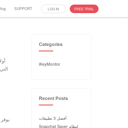
Blog
SUPPORT
LOG IN
FREE TRIAL
Categories
iKeyMonitor
Recent Posts
أفضل 3 تطبيقات
Snapchat Saver لنظام