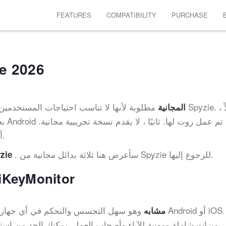
FEATURES
COMPATIBILITY
PURCHASE
أفضل 3 بديل مجاني
مطلوبة لأنها لا تناسب احتياجات المستخدمين. لقد وجد
بدائل Spyzie المجانية
بعض
أخيرًا ، غالبًا ما يستغرق فريق الدعم وقتًا طويلاً للرد.
. سأعرض هنا ثلاثة بدائل مجانية من Spyzie للرجوع إليها.
بدائل
1. أفضل بديل مجاني tor
وهو سهل التجسس والتحكم في أي جهاز يعمل بنظام droid
تطبيق Spyzie مشابه
ميزات شاملة ومهنية للآباء وأصحاب العمل. يمكنك الحد من اس