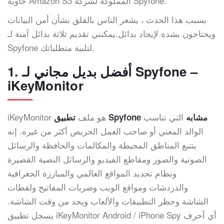
حاوية Amazon S3 المملوكة لشركة Spyfone.
بسبب هذا الحدث ، يشعر الناس بالقلق بشأن أمن البيانات
ويحتاجون بشدة لإيجاد بدائل.يمكنني تقديم ثلاثة بدائل آمنة لـ
Spyfone لتلبية متطلباتك.
1. أفضل بديل مجاني لـ Spyfone –
iKeyMonitor
التي تناسب
iKeyMonitor هو ملف
تطبيق Spyfone مشابه
الوالد المعني أو صاحب العمل الحريص أكثر من غيره. إنه
يتتبع المناطق المحيطة والمكالمات والحافظة والرسائل
الصوتية والصور ومقاطع الفيديو والرسائل النصية القصيرة
ونظام تحديد المواقع العالمي والمبارزة الجغرافية
والدردشات ومواقع الويب وضربات المفاتيح ولقطات
الشاشة وحظر التطبيقات والألعاب ويحد من وقت الشاشة.
يسجل تطبيق iKeyMonitor Android / iPhone Spy أي أحرف