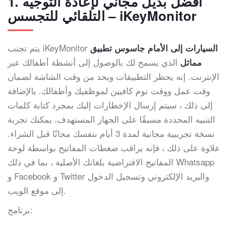
1. أفضل بديل مجاني لإعادة التوجيه
التلقائي للتجسس – iKeyMonitor
يتم تجنب iKeyMonitor
السيارات إلى الأمام جاسوس تطبيق
الذي يسمح لك بالوصول إلى أنشطة أطفالك عبر
مماثل
الإنترنت. إنه يحظر التطبيقات ويحد من وقت الشاشة لضمان
وقت عمل ووقت نوم كافيين لموظفيك وأطفالك. بالإضافة
إلى ذلك ، سيتم إرسال الإخطارات إليك بمجرد كتابة كلمات
التنبيه المحددة مسبقًا على الجهاز المستهدف. يمكنك تجربة
نسخة تجريبية مجانية لمدة 3 أيام بنفسك مجانًا قبل الشراء.
علاوة على ذلك ، فإنه يراقب ضغطات المفاتيح بواسطة لوحة
المفاتيح الافتراضية بلغاتك الأصلية ، بما في ذلك Whatsapp
و Facebook و Twitter والبريد الإلكتروني وتسجيل الدخول
إلى موقع الويب.
برنامج: