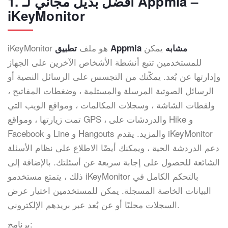
1. أفضل بديل مجاني لـ Appmia –
iKeyMonitor
يمكن
iKeyMonitor هو ملف
تطبيق Appmia مشابه
للمستخدمين تتبع أنشطة الأشخاص الآخرين على الجهاز
وإدارتها عن بُعد. يمكّنك من التجسس على الرسائل النصية أو
الرسائل الصوتية المرسلة والمستلمة ، وضغطات المفاتيح ،
ولقطات الشاشة ، وسجلات المكالمات ، ومواقع الويب التي
تمت زيارتها ، ومواقع GPS ، والدردشات على Hike و
Facebook و Line و Hangouts والمزيد. يقدم iKeyMonitor
دعم الدردشة الحية ، ويمكنك أيضًا الاطلاع على نظام الأسئلة
الشائعة للحصول على إجابة سريعة عن أسئلتك. بالإضافة إلى
ذلك ، يتمتع مستخدمو iKeyMonitor بالتحكم الكامل في
البيانات الخاصة المسجلة. يمكن للمستخدمين اختيار عرض
السجلات محليًا أو عن بُعد عبر بريدهم الإلكتروني.
برنامج: