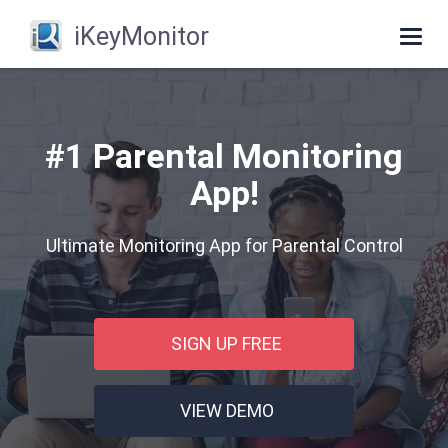
iKeyMonitor
Togg
navi
#1 Parental Monitoring
App!
Ultimate Monitoring App for Parental Control
SIGN UP FREE
VIEW DEMO