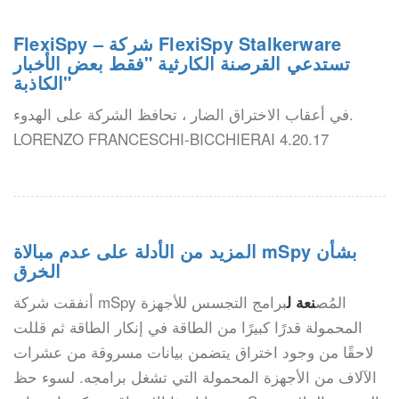
FlexiSpy – شركة FlexiSpy Stalkerware
تستدعي القرصنة الكارثية "فقط بعض الأخبار
الكاذبة"
في أعقاب الاختراق الضار ، تحافظ الشركة على الهدوء.
LORENZO FRANCESCHI-BICCHIERAI 4.20.17
المزيد من الأدلة على عدم مبالاة mSpy بشأن
الخرق
أنفقت شركة mSpy المُص
برامج التجسس للأجهزة
نعة ل
المحمولة قدرًا كبيرًا من الطاقة في إنكار الطاقة ثم قللت
لاحقًا من وجود اختراق يتضمن بيانات مسروقة من عشرات
الآلاف من الأجهزة المحمولة التي تشغل برامجه. لسوء حظ