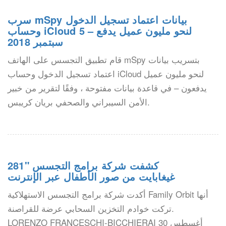
سرب mSpy بيانات اعتماد تسجيل الدخول
وحساب iCloud لنحو مليون عميل يدفع – 5
سبتمبر 2018
قام تطبيق التجسس على الهاتف mSpy بتسريب بيانات
اعتماد تسجيل الدخول وحساب iCloud لنحو مليون عميل
يدفعون – في قاعدة بيانات مفتوحة ، وفقًا لتقرير من خبير
الأمن السيبراني والصحفي بريان كريبس.
كشفت شركة برامج التجسس "281
غيغابايت من صور الأطفال عبر الإنترنت
أكدت شركة برامج التجسس الاستهلاكية Family Orbit أنها
تركت خوادم التخزين السحابي عرضة للقراصنة.
LORENZO FRANCESCHI-BICCHIERAI 30 أغسطس